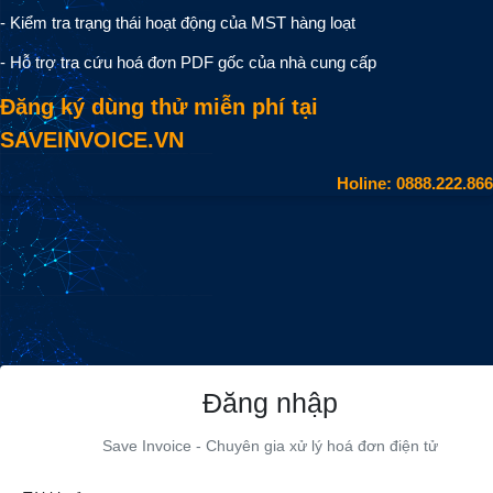
- Kiểm tra trạng thái hoạt động của MST hàng loạt
- Hỗ trợ tra cứu hoá đơn PDF gốc của nhà cung cấp
Đăng ký dùng thử miễn phí tại
SAVEINVOICE.VN
Holine: 0888.222.866
Đăng nhập
Save Invoice - Chuyên gia xử lý hoá đơn điện tử