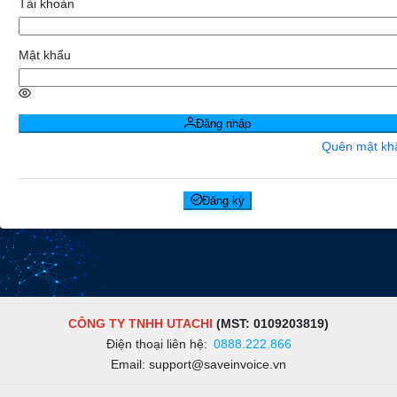
Tài khoản
Mật khẩu
Đăng nhập
Quên mật kh
Đăng ký
CÔNG TY TNHH UTACHI
(MST:
0109203819
)
Điện thoại liên hệ:
0888.222.866
Email:
support@saveinvoice.vn